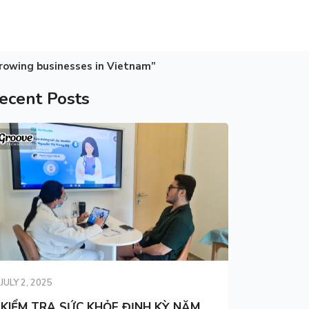
rowing businesses in Vietnam”
ecent Posts
JULY 2, 2025
KIỂM TRA SỨC KHỎE ĐỊNH KỲ NĂM