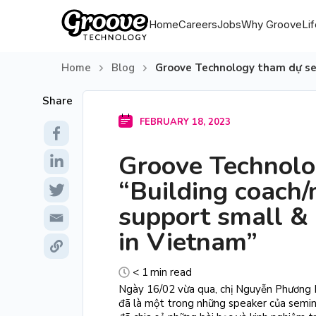
Home
Careers
Jobs
Why Groove
Li
Home
Blog
Groove Technology tham dự sem
FEBRUARY
18
, 2023
Groove Technolo
“Building coach
support small &
in Vietnam”
< 1
min read
Ngày 16/02 vừa qua, chị Nguyễn Phương 
đã là một trong những speaker của semin