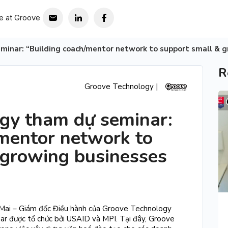
fe at Groove
inar: “Building coach/mentor network to support small & g
R
Groove Technology |
gy tham dự seminar:
/mentor network to
 growing businesses
Mai – Giám đốc Điều hành của Groove Technology
ar được tổ chức bởi USAID và MPI. Tại đây, Groove