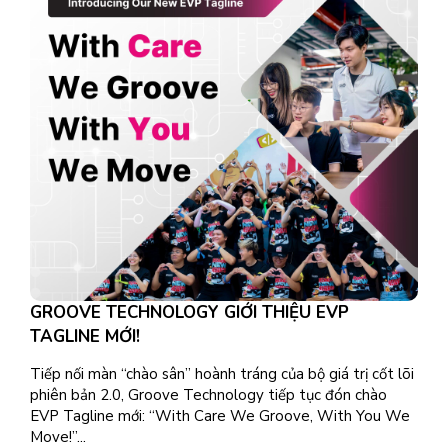
GROOVE TECHNOLOGY GIỚI THIỆU EVP
TAGLINE MỚI!
Tiếp nối màn “chào sân” hoành tráng của bộ giá trị cốt lõi
phiên bản 2.0, Groove Technology tiếp tục đón chào
EVP Tagline mới: “With Care We Groove, With You We
Move!”...