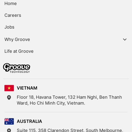
Home
Careers
Jobs
Why Groove
Employee Core Values
Life at Groove
Company Benefits
Junior Level
Experience Level
VIETNAM
Floor 18, Havana Tower, 132 Ham Nghi, Ben Thanh
Ward, Ho Chi Minh City, Vietnam.
AUSTRALIA
Suite 115, 358 Clarendon Street, South Melbourne,